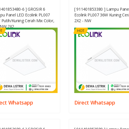
11401853480-6 ] GROSIR 6
[ 911401853380 ] Lampu Pane
pu Panel LED Ecolink PL007
Ecolink PL007 36W Kuning Cer
Putih/Kuning Cerah Mix Color,
2X2 - NW
NW 2X2
T
HOT
rect Whatsapp
Direct Whatsapp