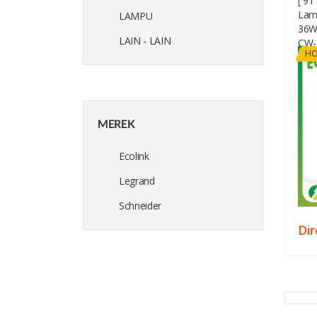
[ 9
Lam
LAMPU
36W 
LAIN - LAIN
CW-
HO
MEREK
Ecolink
Legrand
Schneider
Di