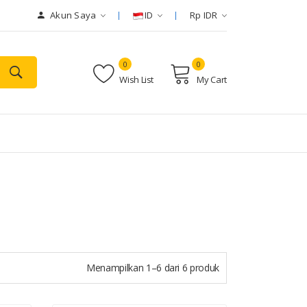
Akun Saya
ID
Rp IDR
0
0
Wish List
My Cart
Menampilkan 1–6 dari 6 produk