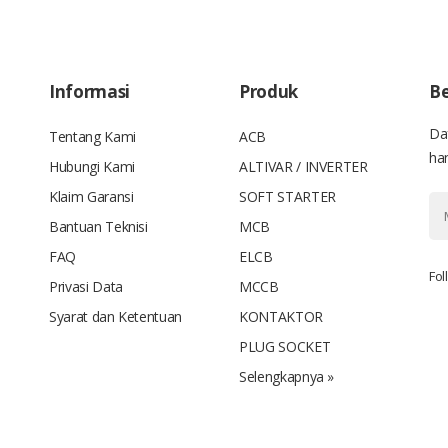
Informasi
Produk
Be
Da
Tentang Kami
ACB
han
Hubungi Kami
ALTIVAR / INVERTER
Klaim Garansi
SOFT STARTER
Bantuan Teknisi
MCB
FAQ
ELCB
Fol
Privasi Data
MCCB
Syarat dan Ketentuan
KONTAKTOR
PLUG SOCKET
Selengkapnya »