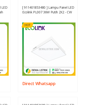
l LED
[ 911401853480 ] Lampu Panel LED
ah
Ecolink PL007 36W Putih 2X2 - CW
HOT
Direct Whatsapp