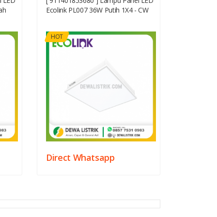
l LED
[ 911401853680 ] Lampu Panel LED
ah
Ecolink PL007 36W Putih 1X4 - CW
HOT
Direct Whatsapp