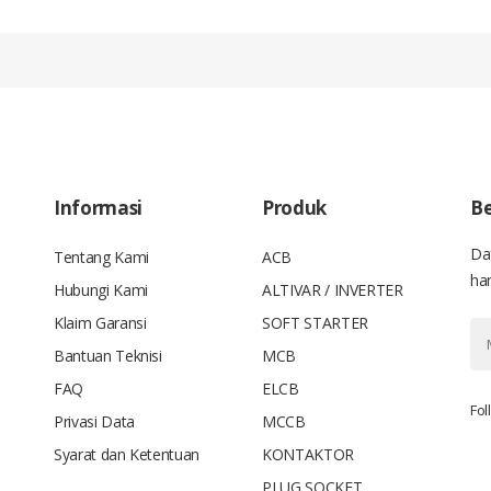
Informasi
Produk
Be
Da
Tentang Kami
ACB
han
Hubungi Kami
ALTIVAR / INVERTER
Klaim Garansi
SOFT STARTER
Bantuan Teknisi
MCB
FAQ
ELCB
Fol
Privasi Data
MCCB
Syarat dan Ketentuan
KONTAKTOR
PLUG SOCKET