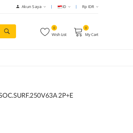
Akun Saya
ID
Rp IDR
0
0
Wish List
My Cart
 SOC.SURF.250V63A 2P+E