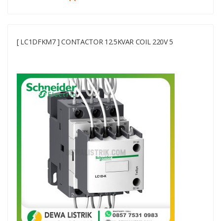
[ LC1DFKM7 ] CONTACTOR 12.5KVAR COIL 220V 5